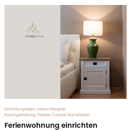
Einrichtungstipps
,
Interior Designer
,
Raumgestaltung
,
Textilien
,
Tutorial
,
Wandfarben
Ferienwohnung einrichten