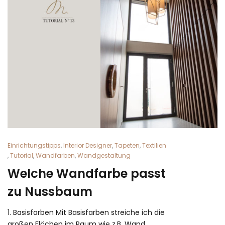
Einrichtungstipps
,
Interior Designer
,
Tapeten
,
Textilien
,
Tutorial
,
Wandfarben
,
Wandgestaltung
Welche Wandfarbe passt
zu Nussbaum
1. Basisfarben Mit Basisfarben streiche ich die
großen Flächen im Raum wie z.B. Wand,