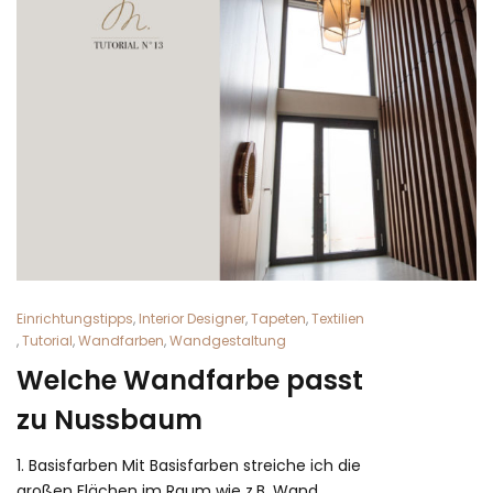
Einrichtungstipps
,
Interior Designer
,
Tapeten
,
Textilien
,
Tutorial
,
Wandfarben
,
Wandgestaltung
Welche Wandfarbe passt
zu Nussbaum
1. Basisfarben Mit Basisfarben streiche ich die
großen Flächen im Raum wie z.B. Wand,