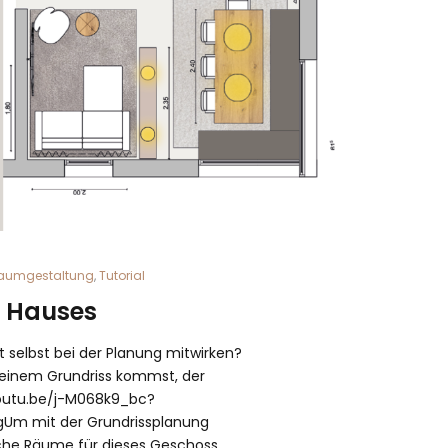
aumgestaltung
,
Tutorial
s Hauses
selbst bei der Planung mitwirken?
u einem Grundriss kommst, der
/youtu.be/j-M068k9_bc?
gUm mit der Grundrissplanung
elche Räume für dieses Geschoss