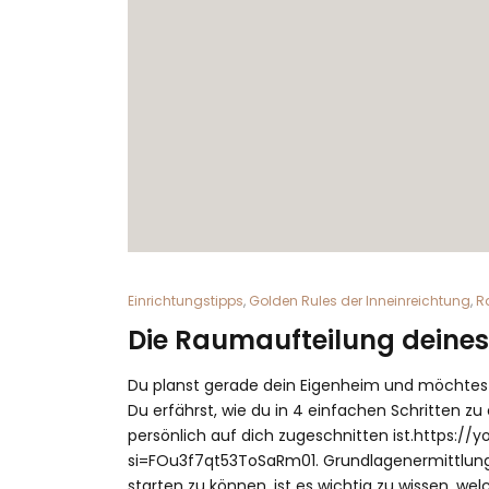
Einrichtungstipps
,
Golden Rules der Inneinreichtung
,
R
Die Raumaufteilung deine
Du planst gerade dein Eigenheim und möchtest 
Du erfährst, wie du in 4 einfachen Schritten z
persönlich auf dich zugeschnitten ist.https:/
si=FOu3f7qt53ToSaRm01. Grundlagenermittlun
starten zu können, ist es wichtig zu wissen, w