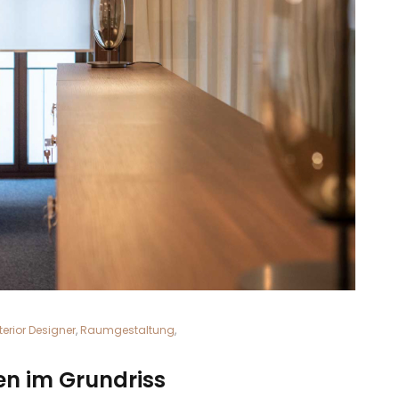
terior Designer
,
Raumgestaltung
,
en im Grundriss