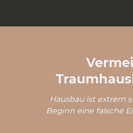
Vermei
Traumhausb
Hausbau ist extrem s
Beginn eine falsche E