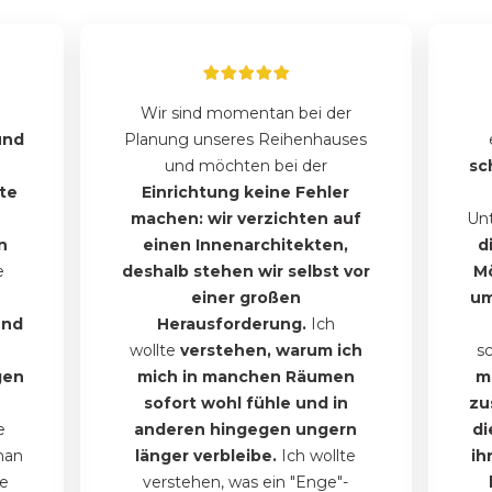
Wir sind momentan bei der
und
Planung unseres Reihenhauses
und möchten bei der
sc
lte
Einrichtung keine Fehler
machen:
wir verzichten auf
Unt
n
einen Innenarchitekten,
d
e
deshalb stehen wir selbst vor
M
einer großen
um
und
Herausforderung.
Ich
wollte
verstehen, warum ich
s
gen
mich in manchen Räumen
m
n
sofort wohl fühle und in
zu
e
anderen hingegen ungern
di
man
länger verbleibe.
Ich wollte
ih
me
verstehen, was ein "Enge"-