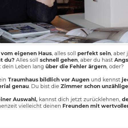
 vom eigenen Haus
, alles soll
perfekt sein
, aber
st du?
Alles soll
schnell gehen
, aber du hast
Angs
ht dein Leben lang
über die Fehler ärgern
, oder?
ein
Traumhaus bildlich vor Augen
und kennst
je
rial genau
. Du bist die
Zimmer schon unzählige
einer Auswahl,
kannst dich jetzt zurücklehnen,
d
enzeit vielleicht deinen
Freunden mit wertvolle