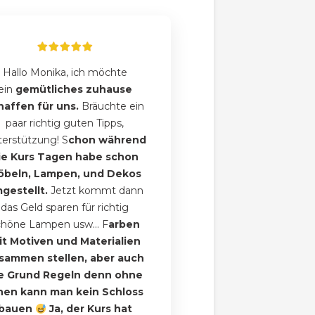
Hallo Monika, ich möchte
ein
gemütliches zuhause
haffen für uns.
Bräuchte ein
paar richtig guten Tipps,
erstützung! S
chon während
ie Kurs Tagen habe schon
öbeln, Lampen, und Dekos
gestellt.
Jetzt kommt dann
das Geld sparen für richtig
chöne Lampen usw... F
arben
it Motiven und Materialien
sammen stellen, aber auch
e Grund Regeln denn ohne
nen kann man kein Schloss
bauen
Ja, der Kurs hat