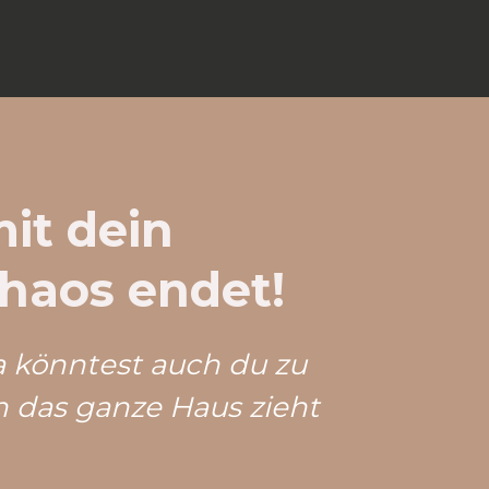
it dein
haos endet!
a könntest auch du zu
h das ganze Haus zieht