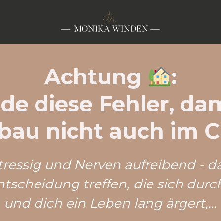
Achtung
:
de diese Fehler, dam
au nicht auch im C
tressig und Nerven aufreibend - d
ntscheidung treffen, die sich durc
und dich ein Leben lang ärgert,...