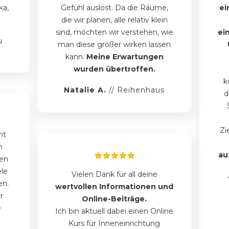
ka,
Gefühl auslöst. Da die Räume,
ei
die wir planen, alle relativ klein
sind, möchten wir verstehen, wie
ei
u
man diese größer wirken lassen
kann.
Meine Erwartungen
wurden übertroffen.
k
Natalie A.
// Reihenhaus
d
Zi
ht
m
au
fen
le
Vielen Dank für all deine
en.
wertvollen Informationen und
r
Online-Beiträge.
e
Ich bin aktuell dabei einen Online
Kurs für Inneneinrichtung